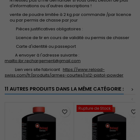
N'hésitez pas à me demander si vous avez besoin de plus
d'informations ou d'autres descriptions !
vente de poudre limitée à 2 kg par commande /par licence
ou par permis de chasse par jour
Pièces justificatives obligatoires :
Licence de tir en cours de validité ou permis de chasser
Carte d'identité ou passeport
A envoyer à l'adresse suivante :
mailto:ibr.rechargement@gmail.com
Lien vers site fabricant
https://www.reload-
swiss.com/fr/produits/armes-courtes/rs12-pistol-powder
11 AUTRES PRODUITS DANS LA MÊME CATÉGORIE :
>
<
Rupture de Stock
favorite_border
favorite_border