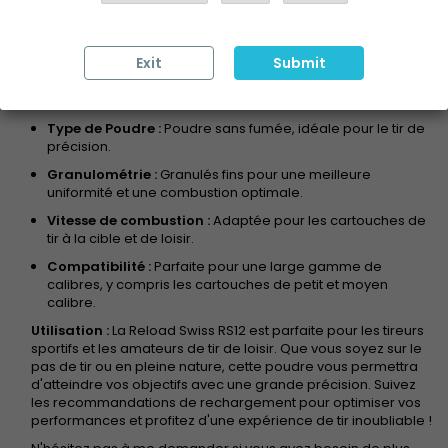
La poudre Reload Swiss RS12 est le choix idéal pour les tireurs
à la recherche de performances exceptionnelles et de
précision inégalée. Conçue avec soin en Suisse, cette
poudre offre une combustion propre et régulière,
Exit
Submit
garantissant des résultats constants à chaque tir.
Caractéristiques :
Type de Poudre :
Poudre sans fumée, idéale pour le tir de
précision.
Granulométrie :
Granulés fins pour une meilleure
uniformité et une combustion optimale.
Vitesse de combustion :
Adaptée pour les cartouches de
tir à la cible et de loisir.
Compatibilité :
Parfaite pour une large gamme de
calibres, y compris les cartouches de petit et moyen
calibre.
Utilisation :
La Reload Swiss RS12 est parfaite pour les tireurs
sportifs et les amateurs de tir de loisir. Que vous soyez sur le
pas de tir ou en pleine nature, cette poudre vous permettra
d'atteindre vos objectifs avec une grande précision. Suivez
les recommandations de rechargement pour optimiser vos
performances et profitez d'une expérience de tir inoubliable !