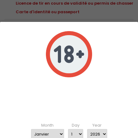
Licence de tir en cours de validité ou permis de chasser
Carte d'identité ou passeport
76,00 €
TTC
Livraison entre 3 et 4 jours
Ajouter au panier
Quantité


Derniers articles en stock
Partager
Age verification
Veuillez vérifier que vous avez 18 ans ou plus pour accéder
à ce site
DESCRIPTION
DÉTAILS DU PRODUIT
Enter your date of birth
Découvrez la Poudre Reload Swiss RS12 : L'Essence de la
Month
Day
Year
Précision !