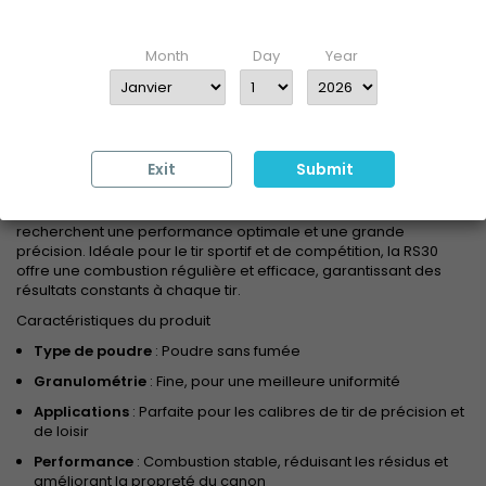
Enter your date of birth
Month
Day
Year
DESCRIPTION
DÉTAILS DU PRODUIT
Exit
Submit
Description
La poudre Reload Swiss RS30 est conçue pour les tireurs qui
recherchent une performance optimale et une grande
précision. Idéale pour le tir sportif et de compétition, la RS30
offre une combustion régulière et efficace, garantissant des
résultats constants à chaque tir.
Caractéristiques du produit
Type de poudre
: Poudre sans fumée
Granulométrie
: Fine, pour une meilleure uniformité
Applications
: Parfaite pour les calibres de tir de précision et
de loisir
Performance
: Combustion stable, réduisant les résidus et
améliorant la propreté du canon