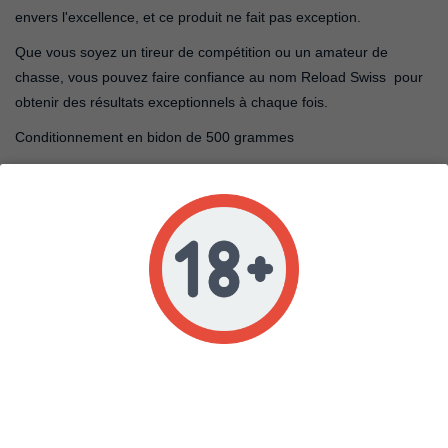
envers l'excellence, et ce produit ne fait pas exception.
Que vous soyez un tireur de compétition ou un amateur de
chasse, vous pouvez faire confiance au nom Reload Swiss pour
obtenir des résultats exceptionnels à chaque fois.
Conditionnement en bidon de 500 grammes
76,00 €
TTC
Ajouter au panier
Quantité


Rupture de Stock
Age verification
PRÉVENEZ-MOI LORSQUE LE PRODUIT EST DISPONIBLE
Veuillez vérifier que vous avez 18 ans ou plus pour accéder
à ce site
Partager