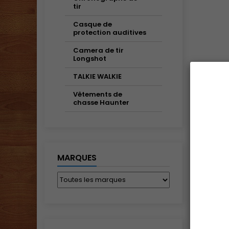
tir
Casque de
protection auditives
Camera de tir
Longshot
TALKIE WALKIE
Vêtements de
chasse Haunter
MARQUES