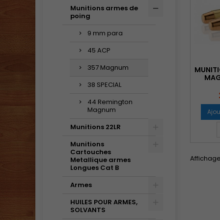
Munitions armes de
poing
9 mm para
45 ACP
357 Magnum
MUNIT
MAG
38 SPECIAL
44 Remington
Magnum
Ajou
Munitions 22LR
Munitions
Cartouches
Affichage 
Metallique armes
Longues Cat B
Armes
HUILES POUR ARMES,
SOLVANTS