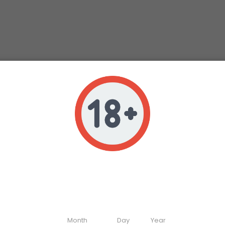
Age verification
Veuillez vérifier que vous avez 18 ans ou plus pour accéder à ce site
Enter your date of birth
Month
Day
Year