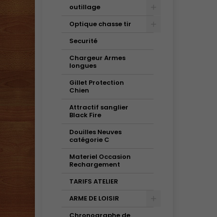
outillage
Optique chasse tir
Securité
Chargeur Armes
longues
Gillet Protection
Chien
Attractif sanglier
Black Fire
Douilles Neuves
catégorie C
Materiel Occasion
Rechargement
TARIFS ATELIER
ARME DE LOISIR
Chronographe de