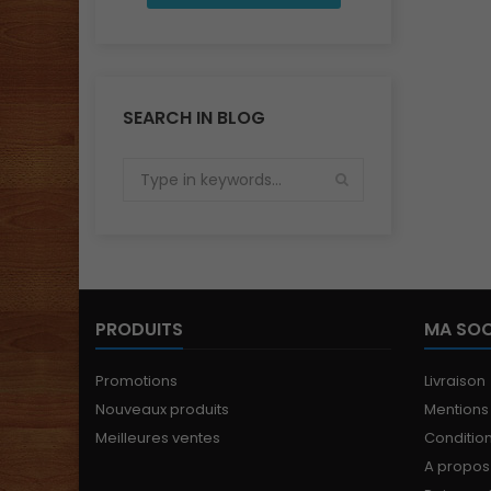
détails, ces munitions
sont...
SEARCH IN BLOG
PRODUITS
MA SOC
Promotions
Livraison
Nouveaux produits
Mentions
Meilleures ventes
Conditions
A propos