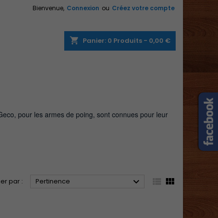
Bienvenue,
Connexion
ou
Créez votre compte
×
×
×
×
shopping_cart
Panier:
0
Produits - 0,00 €
)
n
s
eco, pour les armes de poing, sont connues pour leur



ier par :
Pertinence