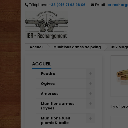
Téléphone:
+33 (0)6 71 93 98 06
Email:
ibr.rechar
M
(
C
C
add_circle_outline
((
Vo
No
d'e
Accueil
Munitions armes de poing
357 Mag
ACCUEIL
Poudre
Ogives
Amorces
Munitions armes
Il y a 1 pr
rayées
Munitions fusil
plomb & balle