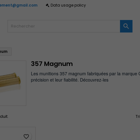
gement@gmail.com
Data usage policy
y wishlists
(modalTitle))
réer une liste d'envies
onnexion

Create new list
confirmMessage))
us devez être connecté pour ajouter des produits à votre liste
m de la liste d'envies
nvies.
num
((cancelText))
((modalDeleteText)
Annuler
Connexio
357 Magnum
Annuler
Créer une liste d'envie
Les munitions 357 magnum fabriquées par la marque G
précision et leur fiabilité. Découvrez-les
oduit.
Tr
favorite_border