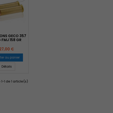
IONS GECO 357
 FMJ 158 GR
Prix
27,00 €
ter au panier
Détails
1-1 de 1 article(s)