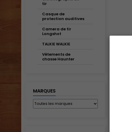
tir
Casque de
protection auditives
Camera de tir
Longshot
TALKIE WALKIE
Vêtements de
chasse Haunter
MARQUES