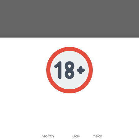
Age verification
Veuillez vérifier que vous avez 18 ans ou plus pour accéder à ce site
Enter your date of birth
Month
Day
Year