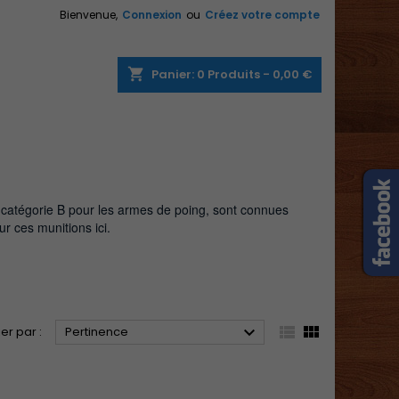
Bienvenue,
Connexion
ou
Créez votre compte
×
×
×
×
shopping_cart
Panier:
0
Produits - 0,00 €
)
n
s
catégorie B pour les armes de poing, sont connues
ur ces munitions ici.



ier par :
Pertinence