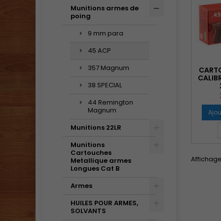
Munitions armes de
poing
9 mm para
45 ACP
357 Magnum
CART
CALIBR
38 SPECIAL
44 Remington
Magnum
Ajou
Munitions 22LR
Munitions
Cartouches
Affichage 
Metallique armes
Longues Cat B
Armes
HUILES POUR ARMES,
SOLVANTS