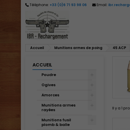
Téléphone:
+33 (0)6 71 93 98 06
Email:
ibr.rechar
M
(
C
C
add_circle_outline
((
Vo
No
d'e
Accueil
Munitions armes de poing
45 ACP
ACCUEIL
Poudre
Ogives
Amorces
Munitions armes
Il y a 1 pr
rayées
Munitions fusil
plomb & balle