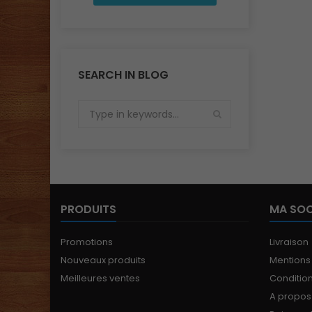
détails, ces munitions
sont...
SEARCH IN BLOG
PRODUITS
MA SOC
Promotions
Livraison
Nouveaux produits
Mentions
Meilleures ventes
Conditions
A propos