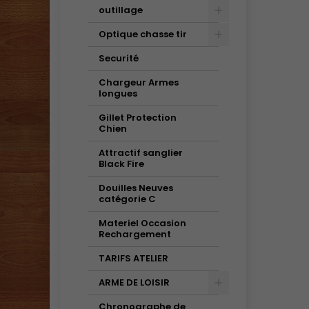
outillage
Optique chasse tir
Securité
Chargeur Armes
longues
Gillet Protection
Chien
Attractif sanglier
Black Fire
Douilles Neuves
catégorie C
Materiel Occasion
Rechargement
TARIFS ATELIER
ARME DE LOISIR
Chronographe de