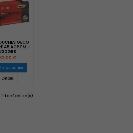
OUCHES GECO
E 45 ACP FM J
230GRS
Prix
32,00 €
ter au panier
Détails
1-1 de 1 article(s)