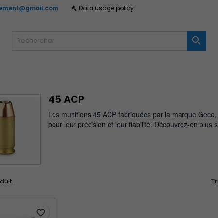
gement@gmail.com
Data usage policy
y wishlists
(modalTitle))
réer une liste d'envies
onnexion

Create new list
confirmMessage))
us devez être connecté pour ajouter des produits à votre liste
m de la liste d'envies
nvies.
((cancelText))
((modalDeleteText)
Annuler
Connexio
45 ACP
Annuler
Créer une liste d'envie
Les munitions 45 ACP fabriquées par la marque Geco, 
pour leur précision et leur fiabilité. Découvrez-en plus s
oduit.
Tr
favorite_border