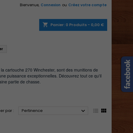
Bienvenue,
Connexion
ou
Créez votre compte
×
×
×
×
shopping_cart
Panier:
0
Produits - 0,00 €
er
)
n
s
 la cartouche 270 Winchester, sont des munitions de
 une puissance exceptionnelles. Découvrez tout ce qu'il
aine partie de chasse.



ier par :
Pertinence