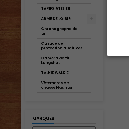
TARIFS ATELIER
ARME DE LOISIR
Chronographe de
tir
Casque de
protection auditives
Camera de tir
Longshot
TALKIE WALKIE
Vêtements de
chasse Haunter
MARQUES