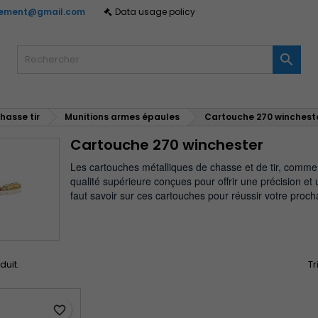
gement@gmail.com
Data usage policy
y wishlists
(modalTitle))
réer une liste d'envies
onnexion

Create new list
confirmMessage))
us devez être connecté pour ajouter des produits à votre liste
m de la liste d'envies
nvies.
hasse tir
Munitions armes épaules
Cartouche 270 winchest
((cancelText))
((modalDeleteText)
Annuler
Connexio
Cartouche 270 winchester
Annuler
Créer une liste d'envie
Les cartouches métalliques de chasse et de tir, comme
qualité supérieure conçues pour offrir une précision et
faut savoir sur ces cartouches pour réussir votre proch
oduit.
Tr
favorite_border