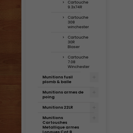
Cartouche
9.3x74R
Cartouche
308
winchester
Cartouche
30R
Blaser
Cartouche
7.08
Winchester
Munitions fusil
plomb & balle
Munitions armes de
poing
Munitions 22LR
Munitions
Cartouches
Metallique armes
Longues Cat B