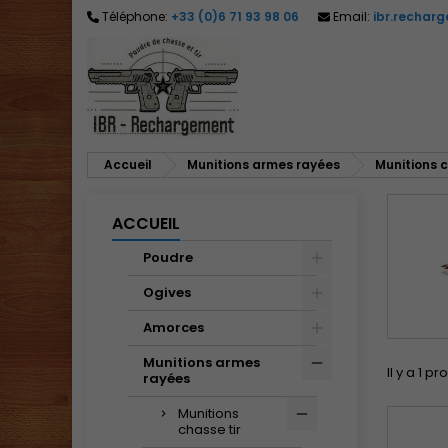
Téléphone:
+33 (0)6 71 93 98 06
Email:
ibr.rechar
M
(
C
C
add_circle_outline
((
Vo
No
d'e
Accueil
Munitions armes rayées
Munitions c
ACCUEIL
Poudre
Ogives
Amorces
Munitions armes
Il y a 1 pr
rayées
Munitions
chasse tir