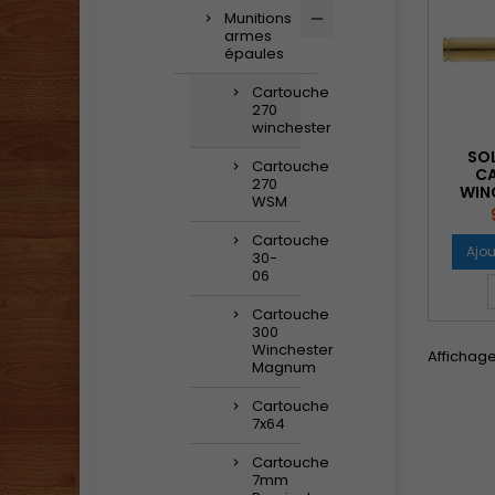
Munitions
armes
épaules
Cartouche
270
winchester
SO
Cartouche
CA
270
WIN
WSM
Cartouche
Ajou
30-
06
Cartouche
300
Winchester
Affichage 
Magnum
Cartouche
7x64
Cartouche
7mm