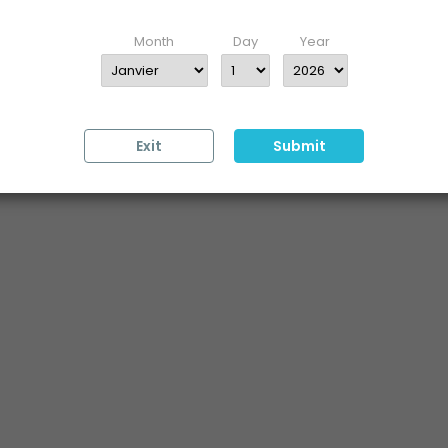
Enter your date of birth
Month
Day
Year
Exit
Submit