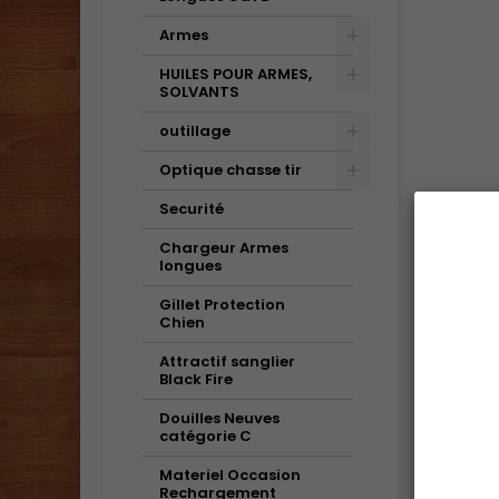
Armes
HUILES POUR ARMES,
SOLVANTS
outillage
Optique chasse tir
Securité
Chargeur Armes
longues
Gillet Protection
Chien
Attractif sanglier
Black Fire
Douilles Neuves
catégorie C
Materiel Occasion
Rechargement