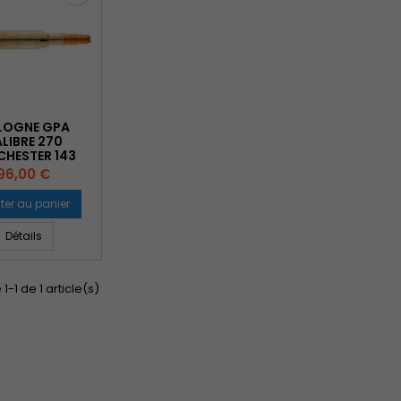
LOGNE GPA
LIBRE 270
CHESTER 143
GRAINS
Prix
96,00 €
ter au panier
Détails
1-1 de 1 article(s)