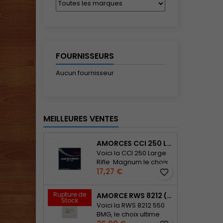
FOURNISSEURS
Aucun fournisseur
MEILLEURES VENTES
AMORCES CCI 250 LARGE RIFLE MAGNUM PLAQUETTES DE 100 AMORCES
Voici la CCI 250 Large
Rifle Magnum le choix
Prix
ultime pour les tireurs
17,27 €
favorite_border
de précision et les
sportifs passionnés !
Rupture de
AMORCE RWS 8212 (50BMG) PLAQUETTES DE 50 AMORCES
Cette munition de
Stock
Voici la RWS 8212 550
haute qualité est
BMG, le choix ultime
conçue pour offrir des