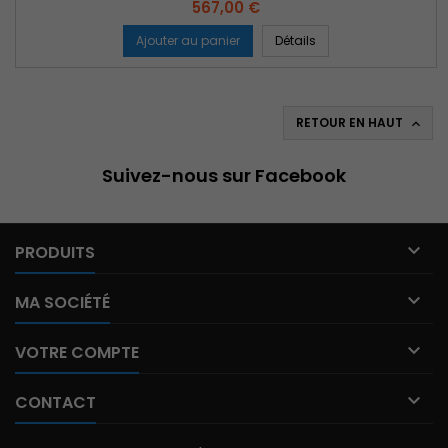
Prix
567,00 €
Ajouter au panier
Détails
RETOUR EN HAUT

Suivez-nous sur Facebook

PRODUITS

MA SOCIÉTÉ

VOTRE COMPTE

CONTACT