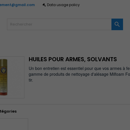
gement@gmail.com
Data usage policy
y wishlists
(modalTitle))
réer une liste d'envies
onnexion

Create new list
confirmMessage))
us devez être connecté pour ajouter des produits à votre liste
m de la liste d'envies
nvies.
((cancelText))
((modalDeleteText)
Annuler
Connexio
HUILES POUR ARMES, SOLVANTS
Annuler
Créer une liste d'envie
Un bon entretien est essentiel pour que vos armes à f
gamme de produits de nettoyage d'alésage Milfoam For
tir.
tégories