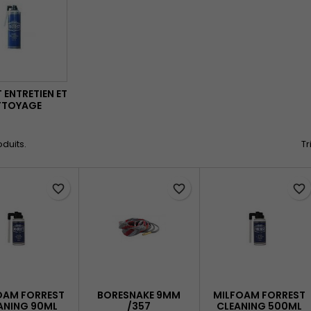
 ENTRETIEN ET
TTOYAGE
oduits.
Tr
favorite_border
favorite_border
favorite_border
OAM FORREST
BORESNAKE 9MM
MILFOAM FORREST
ANING 90ML
/357
CLEANING 500ML