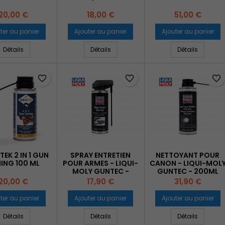
Prix
Prix
Prix
20,00 €
18,00 €
51,00 €
ter au panier
Ajouter au panier
Ajouter au panier
Détails
Détails
Détails
favorite_border
favorite_border
favorite_border
TEK 2 IN 1 GUN
SPRAY ENTRETIEN
NETTOYANT POUR
ING 100 ML
POUR ARMES - LIQUI-
CANON - LIQUI-MOL
MOLY GUNTEC -
GUNTEC - 200ML
200ML
Prix
Prix
Prix
20,00 €
17,90 €
31,90 €
ter au panier
Ajouter au panier
Ajouter au panier
Détails
Détails
Détails