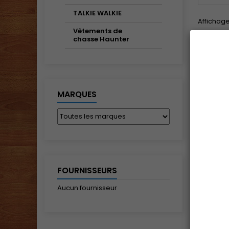
TALKIE WALKIE
Affichage
Vêtements de
chasse Haunter
Découvrez
MARQUES
FOURNISSEURS
Aucun fournisseur