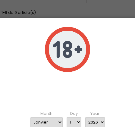
 1-9 de 9 article(s)
 notre gamme de produits de nettoyage d'alésage Milfoam Forrest et d'
Age verification
Veuillez vérifier que vous avez 18 ans ou plus pour accéder à ce site
Enter your date of birth
Month
Day
Year