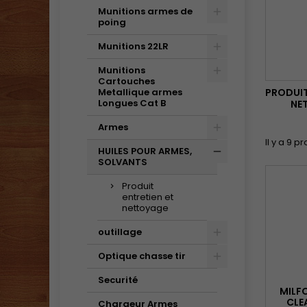
Munitions armes de
poing
Munitions 22LR
Munitions
Cartouches
Metallique armes
PRODUIT
Longues Cat B
NE
Armes
Il y a 9 pr
HUILES POUR ARMES,
SOLVANTS
Produit
entretien et
nettoyage
outillage
Optique chasse tir
Securité
MILF
CLE
Chargeur Armes