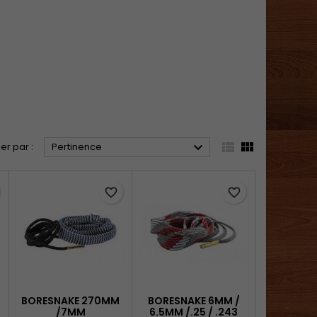



ier par :
Pertinence
favorite_border
favorite_border
BORESNAKE 270MM
BORESNAKE 6MM /
/7MM
6.5MM /.25 / .243