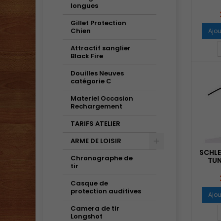
longues
Gillet Protection
Chien
Ajou
Attractif sanglier
Black Fire
Douilles Neuves
catégorie C
Materiel Occasion
Rechargement
TARIFS ATELIER
ARME DE LOISIR
SCHLE
Chronographe de
TUN
tir
Casque de
protection auditives
Ajou
Camera de tir
Longshot