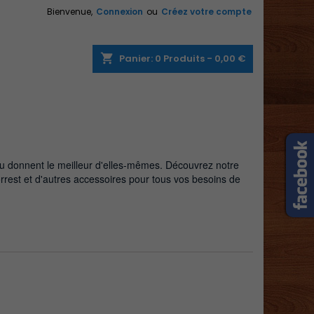
Bienvenue,
Connexion
ou
Créez votre compte
×
×
×
×
shopping_cart
Panier:
0
Produits - 0,00 €
)
n
s
eu donnent le meilleur d'elles-mêmes. Découvrez notre
rest et d'autres accessoires pour tous vos besoins de