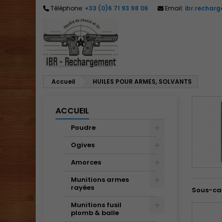
Téléphone:
+33 (0)6 71 93 98 06
Email:
ibr.rechar
M
(
C
C
add_circle_outline
((
Vo
No
d'e
Accueil
HUILES POUR ARMES, SOLVANTS
ACCUEIL
Poudre
Ogives
Amorces
Munitions armes
rayées
Sous-ca
Munitions fusil
plomb & balle