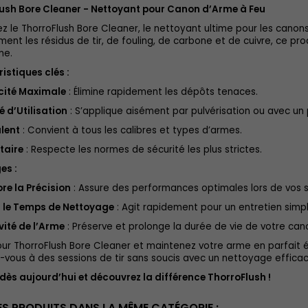
ush Bore Cleaner - Nettoyant pour Canon d’Arme à Feu
z le ThorroFlush Bore Cleaner, le nettoyant ultime pour les canon
ent les résidus de tir, de fouling, de carbone et de cuivre, ce pr
me.
istiques clés :
cité Maximale
: Élimine rapidement les dépôts tenaces.
té d’Utilisation
: S’applique aisément par pulvérisation ou avec un 
lent
: Convient à tous les calibres et types d’armes.
taire
: Respecte les normes de sécurité les plus strictes.
es :
re la Précision
: Assure des performances optimales lors de vos s
t le Temps de Nettoyage
: Agit rapidement pour un entretien simpli
ité de l’Arme
: Préserve et prolonge la durée de vie de votre can
ur ThorroFlush Bore Cleaner et maintenez votre arme en parfait é
-vous à des sessions de tir sans soucis avec un nettoyage efficac
dès aujourd’hui et découvrez la différence ThorroFlush !
ES PRODUITS DANS LA MÊME CATÉGORIE :