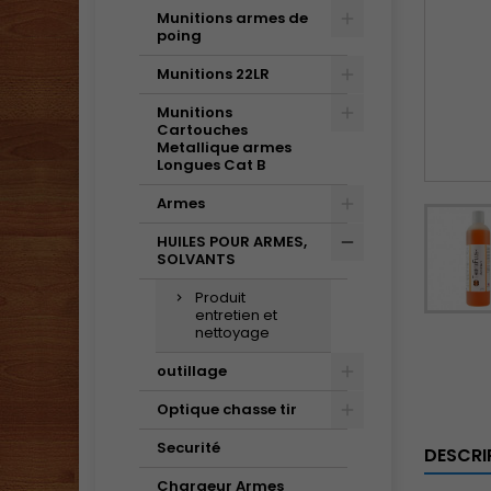
Munitions armes de
poing
Munitions 22LR
Munitions
Cartouches
Metallique armes
Longues Cat B
Armes
HUILES POUR ARMES,
SOLVANTS
Produit
entretien et
nettoyage
outillage
Optique chasse tir
Securité
DESCRI
Chargeur Armes