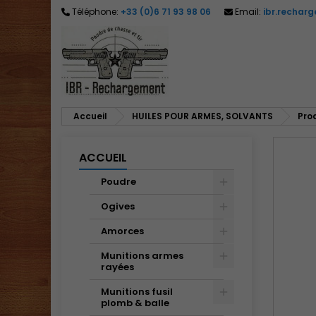
Téléphone:
+33 (0)6 71 93 98 06
Email:
ibr.rechar
M
C
C
add_circle_outline
Vo
No
d'e
Accueil
HUILES POUR ARMES, SOLVANTS
Pro
ACCUEIL
Poudre
Ogives
Amorces
Munitions armes
rayées
Munitions fusil
plomb & balle