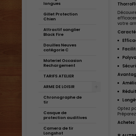
longues
ThorroFl
Découvre
Gillet Protection
efficacem
Chien
votre ar
Attractif sanglier
Caractér
Black Fire
Effica
Douilles Neuves
Facili
catégorie C
Polyva
Materiel Occasion
Rechargement
Sécuri
Avantag
TARIFS ATELIER
Amélio
ARME DE LOISIR
Rédui
Chronographe de
Longév
tir
Optez po
Casque de
Préparez
protection auditives
Achetez 
Camera de tir
Longshot
8 AUTR