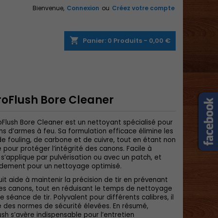
Bienvenue,
Connexion
ou
Créez votre compte
×
×
×
shopping_cart
Panier:
0
Produits - 0,00 €
n
roFlush Bore Cleaner
s
oFlush Bore Cleaner est un nettoyant spécialisé pour
ns d’armes à feu. Sa formulation efficace élimine les
e fouling, de carbone et de cuivre, tout en étant non
e pour protéger l’intégrité des canons. Facile à
 il s’applique par pulvérisation ou avec un patch, et
idement pour un nettoyage optimisé.
it aide à maintenir la précision de tir en prévenant
des canons, tout en réduisant le temps de nettoyage
 séance de tir. Polyvalent pour différents calibres, il
 des normes de sécurité élevées. En résumé,
ush s’avère indispensable pour l’entretien