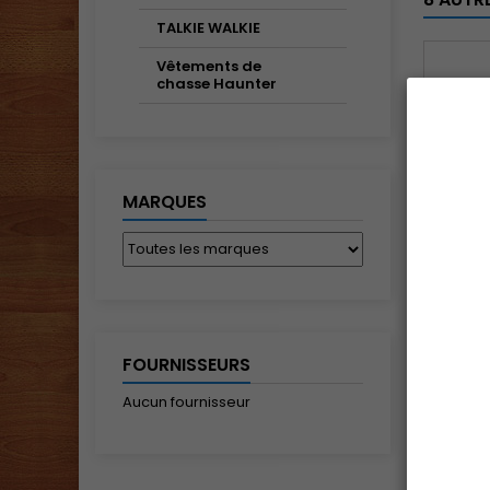
TALKIE WALKIE
Vêtements de
chasse Haunter
MARQUES
BORE
FOURNISSEURS
Aucun fournisseur