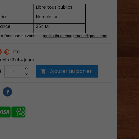
Libre tous publics
rie
Non classé
nance
354 ML
 à l'adresse suivante :
mailto:
ibr.rechargement@gmail.com
0 €
TTC
 entre 3 et 4 jours
Ajouter au panier
é
