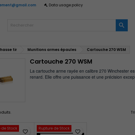
gement@gmail.com
Data usage policy
y wishlists
(modalTitle))
réer une liste d'envies
onnexion

Create new list
confirmMessage))
us devez être connecté pour ajouter des produits à votre liste
m de la liste d'envies
nvies.
hasse tir
Munitions armes épaules
Cartouche 270 WSM
((cancelText))
((modalDeleteText)
Annuler
Connexio
Cartouche 270 WSM
Annuler
Créer une liste d'envie
La cartouche arme rayée en calibre 270 Winchester est i
renard. Elle offre une puissance et une précision excep
oduits.
Tr
 de Stock
Rupture de Stock
favorite_border
favorite_border