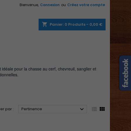
Bienvenue,
Connexion
ou
Créez votre compte
×
×
×
×
shopping_cart
Panier:
0
Produits - 0,00 €
)
n
s
déale pour la chasse au cerf, chevreuil, sanglier et
tionnelles.



ier par :
Pertinence