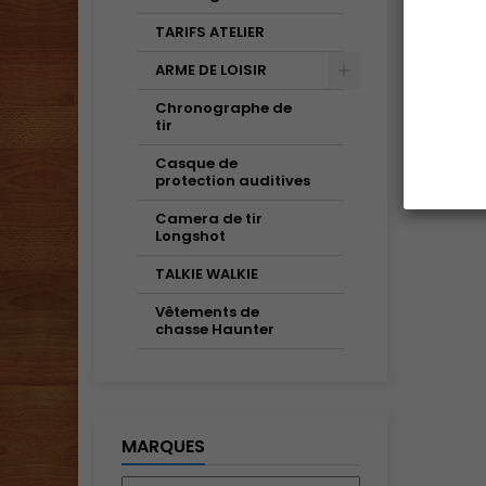
TARIFS ATELIER
ARME DE LOISIR
Chronographe de
tir
Casque de
protection auditives
Camera de tir
Longshot
TALKIE WALKIE
Vêtements de
chasse Haunter
MARQUES