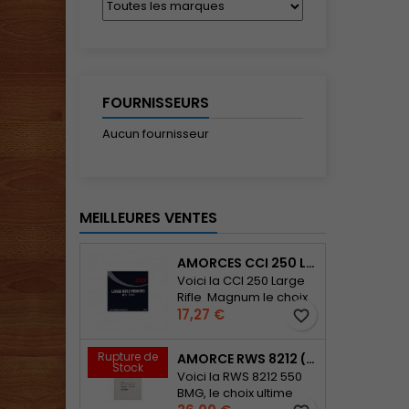
FOURNISSEURS
Aucun fournisseur
MEILLEURES VENTES
AMORCES CCI 250 LARGE RIFLE MAGNUM PLAQUETTES DE 100 AMORCES
Voici la CCI 250 Large
Rifle Magnum le choix
Prix
ultime pour les tireurs
17,27 €
favorite_border
de précision et les
sportifs passionnés !
Rupture de
AMORCE RWS 8212 (50BMG) PLAQUETTES DE 50 AMORCES
Cette munition de
Stock
Voici la RWS 8212 550
haute qualité est
BMG, le choix ultime
conçue pour offrir des