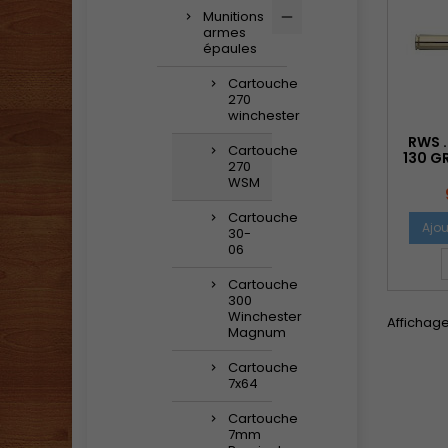
Munitions
armes
épaules
Cartouche
270
winchester
RWS 
Cartouche
130 G
270
WSM
Cartouche
Ajou
30-
06
Cartouche
300
Winchester
Affichage
Magnum
Cartouche
7x64
Cartouche
7mm