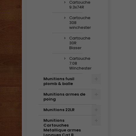
Cartouche
9.3x74R
Cartouche
308
winchester
Cartouche
30R
Blaser
Cartouche
7.08
Winchester
Munitions fusil
plomb & balle
Munitions armes de
poing
Munitions 22LR
Munitions
Cartouches
Metallique armes
Longues Cat B