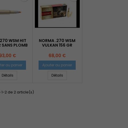
.270 WSM HIT
NORMA .270 WSM
R SANS PLOMB
VULKAN 156 GR
Prix
Prix
93,00 €
68,00 €
ter au panier
Ajouter au panier
Détails
Détails
 1-2 de 2 article(s)