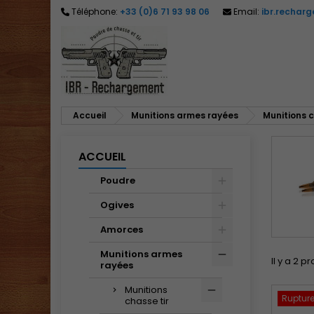
Téléphone:
+33 (0)6 71 93 98 06
Email:
ibr.rechar
M
(
C
C
add_circle_outline
((
Vo
No
d'e
Accueil
Munitions armes rayées
Munitions c
ACCUEIL
Poudre
Ogives
Amorces
Munitions armes
Il y a 2 pr
rayées
Munitions
Rupture
chasse tir