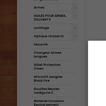
Armes
HUILES POUR ARMES,
SOLVANTS
outillage
Optique chasse tir
Securité
Chargeur Armes
longues
Gillet Protection
Chien
Attractif sanglier
Black Fire
Douilles Neuves
catégorie C
Materiel Occasion
Rechargement