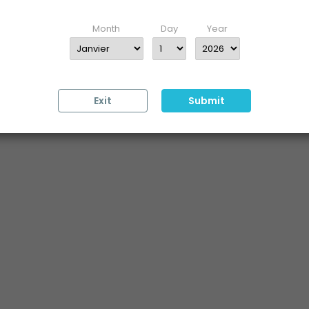
Enter your date of birth
Month
Day
Year
Exit
Submit