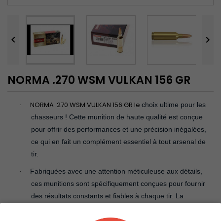


NORMA .270 WSM VULKAN 156 GR
NORMA .270 WSM VULKAN 156 GR le
choix ultime pour les
·
chasseurs ! Cette munition de haute qualité est conçue
pour offrir des performances et une précision inégalées,
ce qui en fait un complément essentiel à tout arsenal de
tir.
Fabriquées avec une attention méticuleuse aux détails,
·
ces munitions sont spécifiquement conçues pour fournir
des résultats constants et fiables à chaque tir. La
marque Norma est réputée pour son engagement envers
l'excellence, et ce produit ne fait pas exception. Que vous