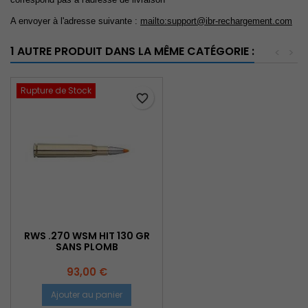
A envoyer à l'adresse suivante :
mailto:
support@ibr-rechargement.com
1 AUTRE PRODUIT DANS LA MÊME CATÉGORIE :
<
>
Rupture de Stock
favorite_border
RWS .270 WSM HIT 130 GR
SANS PLOMB
Prix
93,00 €
Ajouter au panier