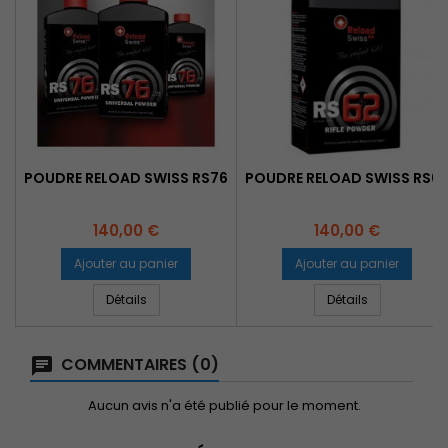
POUDRE RELOAD SWISS RS76
POUDRE RELOAD SWISS RS6
Prix
Prix
140,00 €
140,00 €
Ajouter au panier
Ajouter au panier
Détails
Détails
COMMENTAIRES (0)
Aucun avis n'a été publié pour le moment.