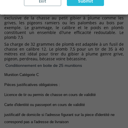
Exit
Submit
Tunet Sport 32 n°7 1/2
Ces cartouches de qualité produites par TUNET développées
par les laboratoires de Tunet ont été conçues à destination
exclusive de la chasse au petit gibier à plume comme les
grives, les pigeons ramiers ou les palombes au bois par
exemple. Le grammage, le calibre et le poids en plomb
constituent un ensemble d?une efficacité redoutable. Le
plomb 7,5
Sa charge de 32 grammes de plomb est adaptée à un fusil de
chasse en calibre 12. Le plomb 7,5 pour un tir de 35 à 40
mètres est idéal pour tirer du gibier à plume genre grive,
pigeon, perdreau, bécasse voire bécassine.
Conditionnement en boite de 25 munitions
Munition Catégorie C
Pièces justificatives obligatoires :
Licence de tir
ou permis de chasse
en cours de validité
Carte d'identité ou passeport en cours de validité
justificatif de domicile si l'adresse figurant sur la piece d'identité ne
correspond pas a l'adresse de livraison