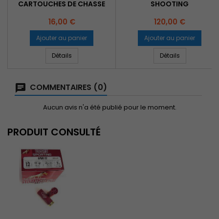
CARTOUCHES DE CHASSE
SHOOTING
Prix
Prix
16,00 €
120,00 €
Ajouter au panier
Ajouter au panier
Détails
Détails
COMMENTAIRES (0)
Aucun avis n'a été publié pour le moment.
PRODUIT CONSULTÉ