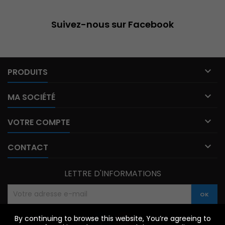
Suivez-nous sur Facebook

PRODUITS

MA SOCIÉTÉ

VOTRE COMPTE

CONTACT
LETTRE D'INFORMATIONS
By continuing to browse this website, You’re agreeing to
By continuing to browse this website, You’re agreeing to