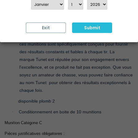
TUNET MAGNUM 710 CAL 12/76 - 50G
le choix ultime pour les
chasseurs ! Cette munition de haute qualité est conçue pour offrir
des performances et une précision inégalées, ce qui en fait un
complément essentiel à tout arsenal de tir.
Exit
Submit
Fabriquées avec une attention méticuleuse aux détails,
·
ces munitions sont spécifiquement conçues pour fournir
des résultats constants et fiables à chaque tir. La
marque Tunet est réputée pour son engagement envers
l'excellence, et ce produit ne fait pas exception. Que vous
soyez un amateur de chasse, vous pouvez faire confiance
au nom Tunet pour obtenir des résultats exceptionnels à
chaque fois.
disponible plomb 2
Conditionnement en boite de 10 munitions
·
Munition Catégorie C
Pièces justificatives obligatoires :