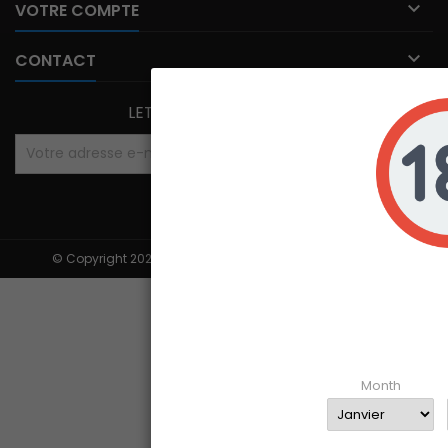

VOTRE COMPTE

CONTACT
LETTRE D'INFORMATIONS
© Copyright 2026 Ibr-rechargement. All Rights Reserved.
Age ver
Veuillez vérifier que vous avez 18
Enter your 
Month