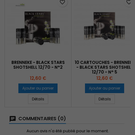
favorite_border
favorite_border
BRENNEKE - BLACK STARS
10 CARTOUCHES - BRENNEKE
SHOTSHELL 12/70 - N°2
- BLACK STARS SHOTSHELL
12/70 - N° 5
Prix
Prix
12,60 €
12,60 €
Ajouter au panier
Ajouter au panier
Détails
Détails
COMMENTAIRES (0)
Aucun avis n'a été publié pour le moment.