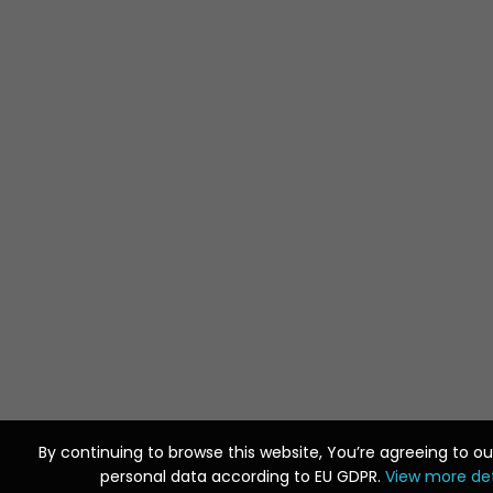
By continuing to browse this website, You’re agreeing to o
By continuing to browse this website, You’re agreeing to o
personal data according to EU GDPR.
personal data according to EU GDPR.
View more det
View more det