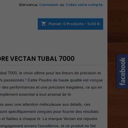
Bienvenue,
Connexion
ou
Créez votre compte
×
×
×
shopping_cart
Panier:
0
Produits - 0,00 €
n
RE VECTAN TUBAL 7000
s
bal 7000, le choix ultime pour les tireurs de précision et
ifs passionnés ! Cette Poudre de haute qualité est conçue
ir des performances et une précision inégalées, ce qui en
omplément essentiel à tout arsenal de tir.
s avec une attention méticuleuse aux détails, ces
ont spécifiquement conçues pour fournir des résultats
 et fiables à chaque tir. La marque Vectan est réputée
engagement envers l'excellence, et ce produit ne fait