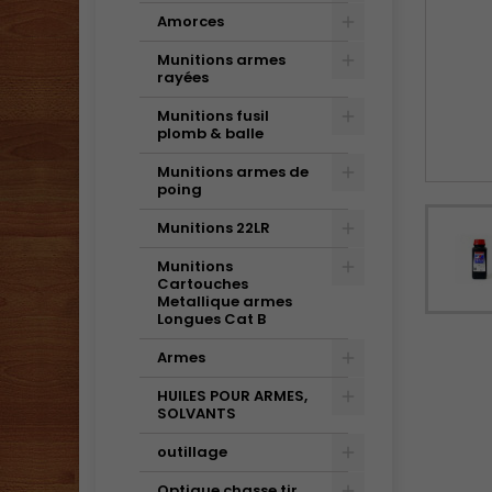
Amorces
Munitions armes
rayées
Munitions fusil
plomb & balle
Munitions armes de
poing
Munitions 22LR
Munitions
Cartouches
Metallique armes
Longues Cat B
Armes
HUILES POUR ARMES,
SOLVANTS
outillage
Optique chasse tir