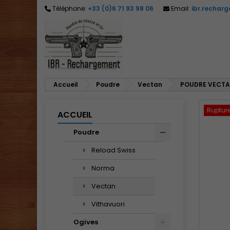
Téléphone:
+33 (0)6 71 93 98 06
Email:
ibr.rechar
M
C
C
add_circle_outline
Vo
No
d'e
Accueil
Poudre
Vectan
POUDRE VECTA
Ruptur
ACCUEIL
Poudre
Reload Swiss
Norma
Vectan
Vithavuori
Ogives