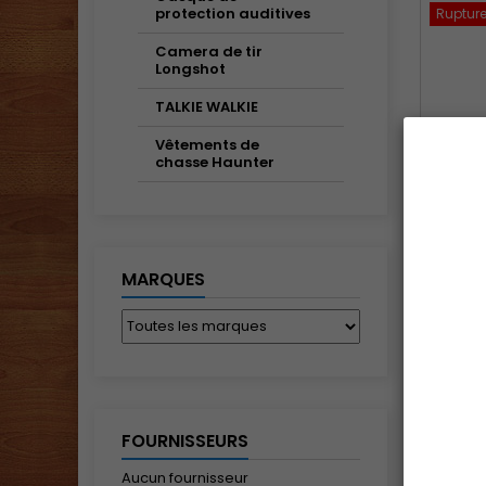
protection auditives
Rupture
Camera de tir
Longshot
TALKIE WALKIE
Vêtements de
chasse Haunter
PO
MARQUES
FOURNISSEURS
C
Aucun fournisseur