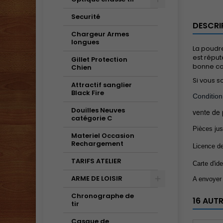
Securité
DESCRI
Chargeur Armes
longues
La poudre
est réput
Gillet Protection
bonne com
Chien
Si vous s
Attractif sanglier
Black Fire
Conditio
Douilles Neuves
vente de 
catégorie C
Pièces just
Materiel Occasion
Rechargement
Licence de
TARIFS ATELIER
Carte d'id
ARME DE LOISIR
A envoyer 
Chronographe de
16 AUT
tir
Casque de