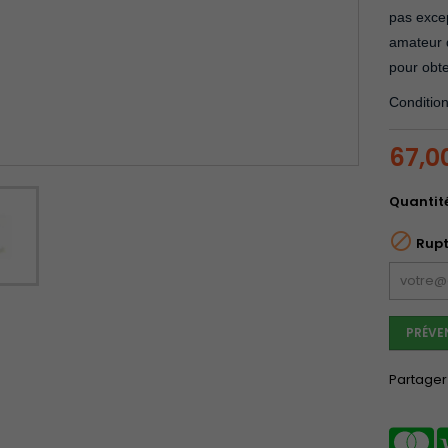
pas excep
amateur 
pour obte
Conditio
67,0
Quantit

Rupt
PRÉVE
Partager