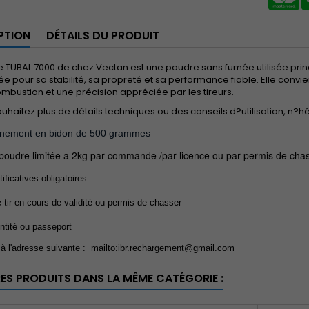
PTION
DÉTAILS DU PRODUIT
 TUBAL 7000 de chez Vectan est une poudre sans fumée utilisée princi
ée pour sa stabilité, sa propreté et sa performance fiable. Elle convient 
bustion et une précision appréciée par les tireurs.
ouhaitez plus de détails techniques ou des conseils d?utilisation, n?
nnement en bidon de 500 grammes
poudre limitée a 2kg par commande /par licence ou par permis de chas
ificatives obligatoires :
 tir en cours de validité ou permis de chasser
entité ou passeport
à l'adresse suivante :
mailto:ibr.rechargement@gmail.com
RES PRODUITS DANS LA MÊME CATÉGORIE :