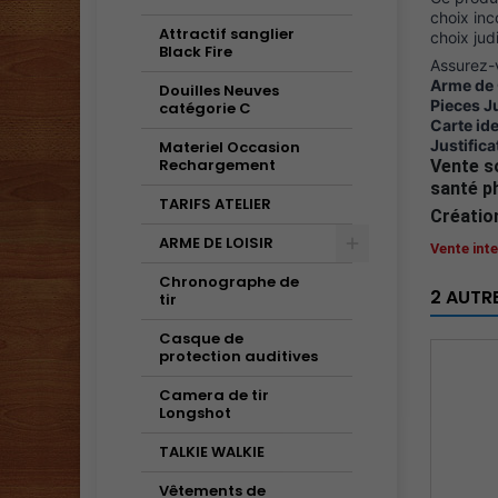
choix in
Attractif sanglier
choix jud
Black Fire
Assurez-vo
Arme de 
Douilles Neuves
Pieces Ju
catégorie C
Carte ide
Justifica
Materiel Occasion
Rechargement
Vente s
santé ph
TARIFS ATELIER
Créatio
ARME DE LOISIR
Vente int
Chronographe de
2 AUTR
tir
Casque de
protection auditives
Camera de tir
Longshot
TALKIE WALKIE
Vêtements de