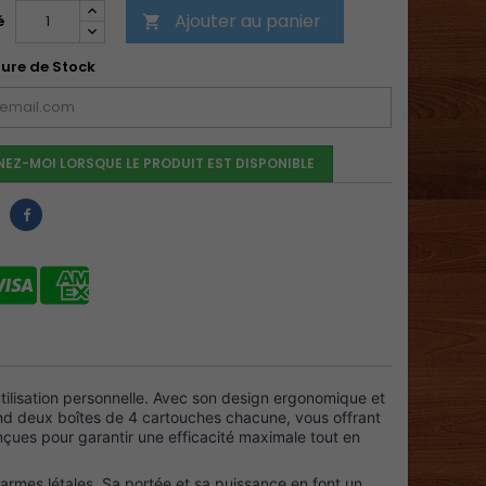
Ajouter au panier
é

ure de Stock
NEZ-MOI LORSQUE LE PRODUIT EST DISPONIBLE
tilisation personnelle. Avec son design ergonomique et
end deux boîtes de 4 cartouches chacune, vous offrant
nçues pour garantir une efficacité maximale tout en
 armes létales. Sa portée et sa puissance en font un