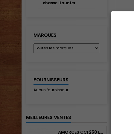
chasse Haunter
AÉROS
MARQUES
FOURNISSEURS
C
Aucun fournisseur
MEILLEURES VENTES
PRODU
AMORCES CCI 250 LARGE RIFLE MAGNUM PLAQUETTES DE 100 AMORCES