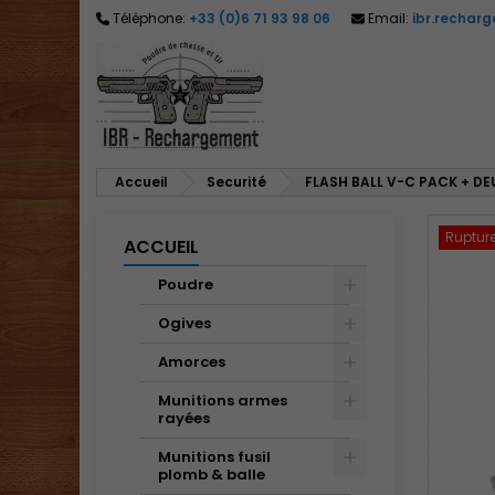
Téléphone:
+33 (0)6 71 93 98 06
Email:
ibr.rechar
M
C
C
add_circle_outline
Vo
No
d'e
Accueil
Securité
FLASH BALL V-C PACK + D
Ruptur
ACCUEIL
Poudre
Ogives
Amorces
Munitions armes
rayées
Munitions fusil
plomb & balle