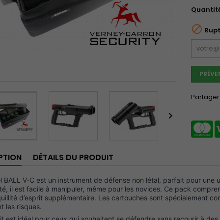
Quantit

Rupt
PRÉVE
Partager

PTION
DÉTAILS DU PRODUIT
BALL V-C est un instrument de défense non létal, parfait pour une u
té, il est facile à manipuler, même pour les novices. Ce pack compr
uillité d’esprit supplémentaire. Les cartouches sont spécialement co
t les risques.
t est idéal pour ceux qui souhaitent se défendre sans recourir à des