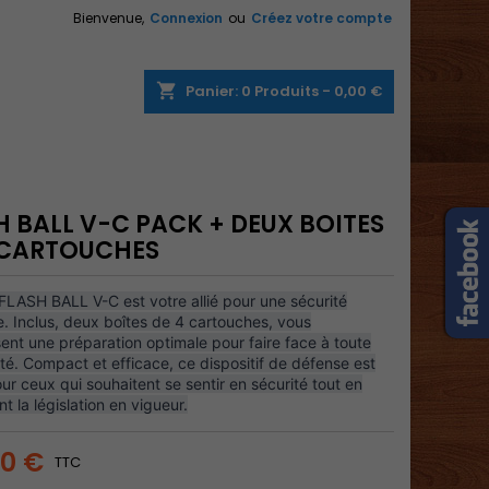
Bienvenue,
Connexion
ou
Créez votre compte
×
×
×
shopping_cart
Panier:
0
Produits - 0,00 €
n
H BALL V-C PACK + DEUX BOITES
s
 CARTOUCHES
FLASH BALL V-C est votre allié pour une sécurité
e. Inclus, deux boîtes de 4 cartouches, vous
ent une préparation optimale pour faire face à toute
té. Compact et efficace, ce dispositif de défense est
r ceux qui souhaitent se sentir en sécurité tout en
t la législation en vigueur.
00 €
TTC