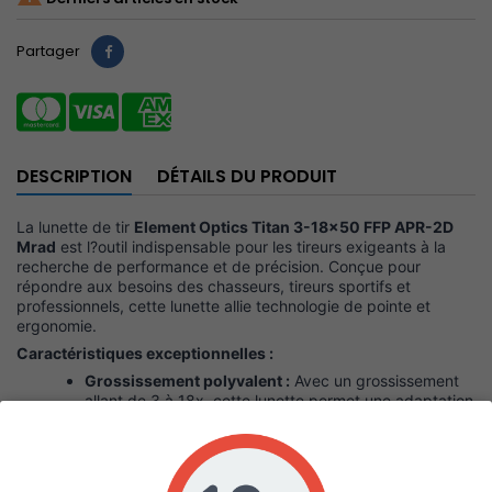
Partager
DESCRIPTION
DÉTAILS DU PRODUIT
La lunette de tir
Element Optics Titan 3-18x50 FFP APR-2D
Mrad
est l?outil indispensable pour les tireurs exigeants à la
recherche de performance et de précision. Conçue pour
répondre aux besoins des chasseurs, tireurs sportifs et
professionnels, cette lunette allie technologie de pointe et
ergonomie.
Caractéristiques exceptionnelles :
Grossissement polyvalent :
Avec un grossissement
allant de 3 à 18x, cette lunette permet une adaptation
rapide à toutes les distances de tir, offrant ainsi une
flexibilité inégalée sur le terrain. Que vous soyez en
pleine forêt ou sur un champ de tir, vous pourrez
ajuster votre vue en un clin d??il.