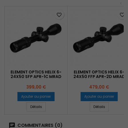
<
favorite_border
favorite_border
ELEMENT OPTICS HELIX 6-
ELEMENT OPTICS HELIX 6-
24X50 SFP APR-1C MRAD
24X50 FFP APR-2D MRAD
Prix
Prix
399,00 €
479,00 €
Ajouter au panier
Ajouter au panier
Détails
Détails
COMMENTAIRES (0)