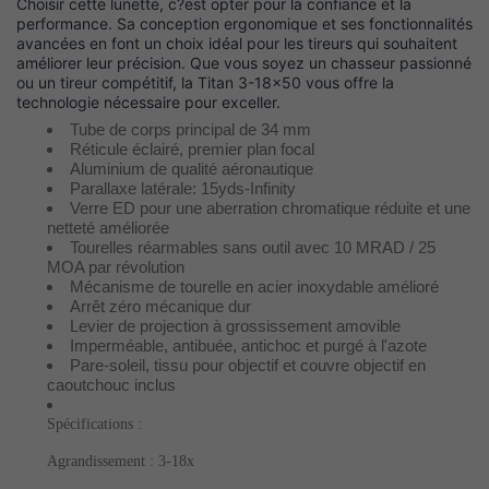
Choisir cette lunette, c?est opter pour la confiance et la
performance. Sa conception ergonomique et ses fonctionnalités
avancées en font un choix idéal pour les tireurs qui souhaitent
améliorer leur précision. Que vous soyez un chasseur passionné
ou un tireur compétitif, la Titan 3-18x50 vous offre la
technologie nécessaire pour exceller.
Tube de corps principal de 34 mm
Réticule éclairé, premier plan focal
Aluminium de qualité aéronautique
Parallaxe latérale: 15yds-Infinity
Verre ED pour une aberration chromatique réduite et une
netteté améliorée
Tourelles réarmables sans outil avec 10 MRAD / 25
MOA par révolution
Mécanisme de tourelle en acier inoxydable amélioré
Arrêt zéro mécanique dur
Levier de projection à grossissement amovible
Imperméable, antibuée, antichoc et purgé à l'azote
Pare-soleil, tissu pour objectif et couvre objectif en
caoutchouc inclus
Spécifications :
Agrandissement : 3-18x