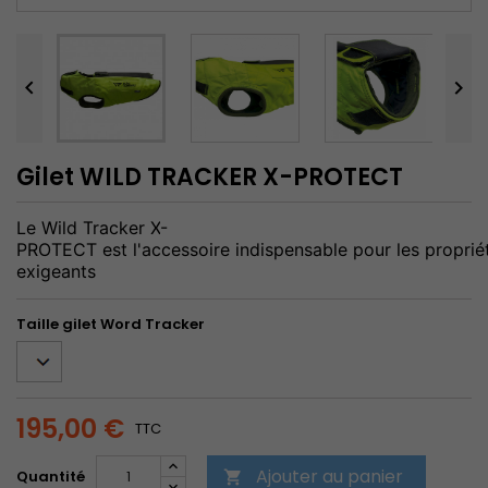


Gilet WILD TRACKER X-PROTECT
L
e
W
i
l
d
T
r
a
c
k
e
r
X
-
PROTECT
e
s
t
l
'
a
c
c
e
s
s
o
i
r
e
i
n
d
i
s
p
e
n
s
a
b
l
e
p
o
u
r
l
e
s
p
r
o
p
r
i
é
exigeants
Taille gilet Word Tracker
195,00 €
TTC
Ajouter au panier
Quantité
