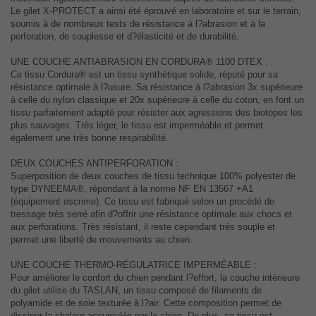
Le gilet X-PROTECT a ainsi été éprouvé en laboratoire et sur le terrain,
soumis à de nombreux tests de résistance à l?abrasion et à la
perforation, de souplesse et d?élasticité et de durabilité.
UNE COUCHE ANTIABRASION EN CORDURA® 1100 DTEX :
Ce tissu Cordura® est un tissu synthétique solide, réputé pour sa
résistance optimale à l?usure. Sa résistance à l?abrasion 3x supérieure
à celle du nylon classique et 20x supérieure à celle du coton, en font un
tissu parfaitement adapté pour résister aux agressions des biotopes les
plus sauvages. Très léger, le tissu est imperméable et permet
également une très bonne respirabilité.
DEUX COUCHES ANTIPERFORATION :
Superposition de deux couches de tissu technique 100% polyester de
type DYNEEMA®, répondant à la norme NF EN 13567 +A1
(équipement escrime). Ce tissu est fabriqué selon un procédé de
tressage très serré afin d?offrir une résistance optimale aux chocs et
aux perforations. Très résistant, il reste cependant très souple et
permet une liberté de mouvements au chien.
UNE COUCHE THERMO-RÉGULATRICE IMPERMÉABLE :
Pour améliorer le confort du chien pendant l?effort, la couche intérieure
du gilet utilise du TASLAN, un tissu composé de filaments de
polyamide et de soie texturée à l?air. Cette composition permet de
dissiper la chaleur accumulée par le chien. De plus, ce tissu est