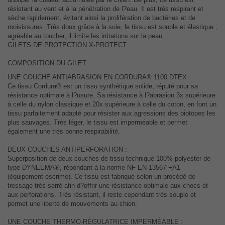
résistant au vent et à la pénétration de l?eau. Il est très respirant et
sèche rapidement, évitant ainsi la prolifération de bactéries et de
moisissures. Très doux grâce à la soie, le tissu est souple et élastique ;
agréable au toucher, il limite les irritations sur la peau.
GILETS DE PROTECTION X-PROTECT
COMPOSITION DU GILET
UNE COUCHE ANTIABRASION EN CORDURA® 1100 DTEX :
Ce tissu Cordura® est un tissu synthétique solide, réputé pour sa
résistance optimale à l?usure. Sa résistance à l?abrasion 3x supérieure
à celle du nylon classique et 20x supérieure à celle du coton, en font un
tissu parfaitement adapté pour résister aux agressions des biotopes les
plus sauvages. Très léger, le tissu est imperméable et permet
également une très bonne respirabilité.
DEUX COUCHES ANTIPERFORATION :
Superposition de deux couches de tissu technique 100% polyester de
type DYNEEMA®, répondant à la norme NF EN 13567 +A1
(équipement escrime). Ce tissu est fabriqué selon un procédé de
tressage très serré afin d?offrir une résistance optimale aux chocs et
aux perforations. Très résistant, il reste cependant très souple et
permet une liberté de mouvements au chien.
UNE COUCHE THERMO-RÉGULATRICE IMPERMÉABLE :